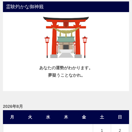
霊験灼かな御神籤
あなたの運勢がわかります。
夢疑うことなかれ。
2026年8月
月
火
水
木
金
土
日
1
2