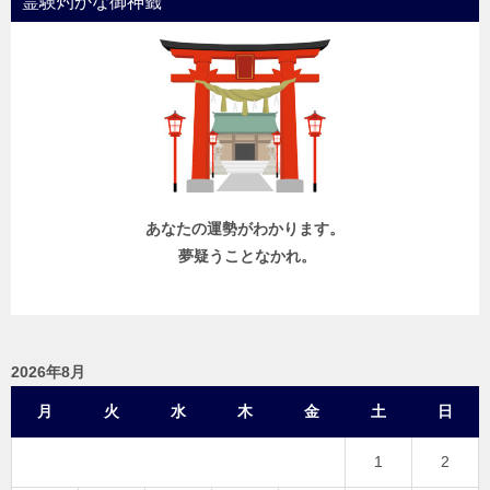
霊験灼かな御神籤
あなたの運勢がわかります。
夢疑うことなかれ。
2026年8月
月
火
水
木
金
土
日
1
2