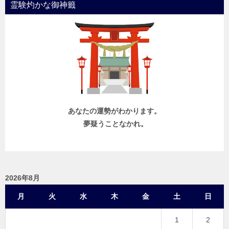
霊験灼かな御神籤
あなたの運勢がわかります。
夢疑うことなかれ。
2026年8月
月
火
水
木
金
土
日
1
2