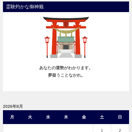
霊験灼かな御神籤
あなたの運勢がわかります。
夢疑うことなかれ。
2026年8月
月
火
水
木
金
土
日
1
2