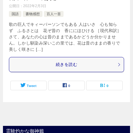
公開日：
2022年2月3日
国語
書物感想
百人一首
歌の巨人でキィーパーソンでもある 人はいさ 心も知ら
ず ふるさとは 花ぞ昔の 香ににほひける ［現代和訳］
さて、あなたの心は昔のままであるかどうか分かりませ
ん。しかし馴染み深いこの里では、花は昔のままの香りで
美しく咲きに […]
続きを読む
Tweet
0
0
霊験灼かな御神籤