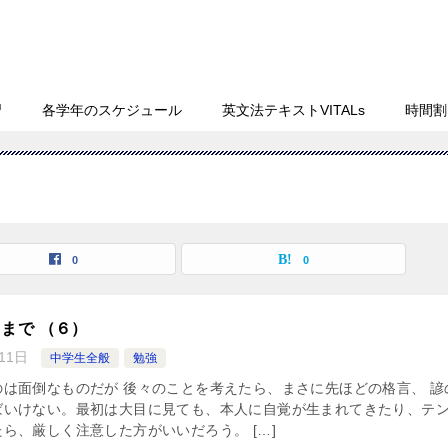
習
各学年のスケジュール
英文法テキストVITALs
時間割
0
0
るまで （６）
11日
中学生全般
勉強
は面倒なものだが 後々のことを考えたら、まさに先ほどの格言、 諺
ばいけない。最初は大目に見ても、本人に自覚が生まれてきたり、テ
ら、厳しく注意した方がいいだろう。 […]