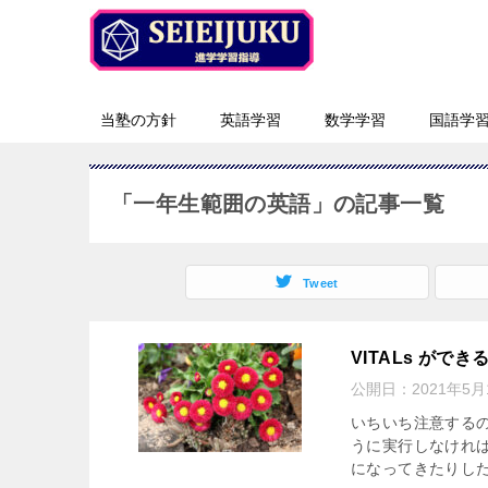
当塾の方針
英語学習
数学学習
国語学
「一年生範囲の英語」の記事一覧
Tweet
VITALs ができ
公開日：
2021年5月
いちいち注意するの
うに実行しなけれ
になってきたりした