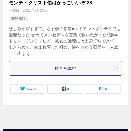
モンテ・クリスト伯はかっこいいぞ 28
公開日：
2021年8月23日
書物感想
悲しみが深すぎて、さすがの伯爵=エドモン・ダンテスでも
無理だった せめてメルセデスを言葉で救いたかった伯爵=エ
ドモン・ダンテスだが、彼女の論理には太刀打ちできず、
あきらめて、生まれ育った町の、港へ向かう石畳を一人寂
しく歩 […]
続きを読む
Tweet
0
0