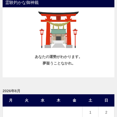
霊験灼かな御神籤
あなたの運勢がわかります。
夢疑うことなかれ。
2026年8月
月
火
水
木
金
土
日
1
2