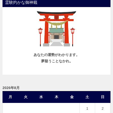
霊験灼かな御神籤
あなたの運勢がわかります。
夢疑うことなかれ。
2026年8月
月
火
水
木
金
土
日
1
2