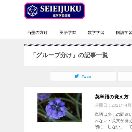
当塾の方針
英語学習
数学学習
国語学
「グループ分け」の記事一覧
Tweet
英単語の覚え方
公開日：
2021年4月
単語は少しの間違
れない・英文が覚
初に「しない」「で