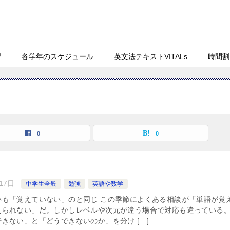
習
各学年のスケジュール
英文法テキストVITALs
時間割
0
0
17日
中学生全般
勉強
英語や数学
いも「覚えていない」のと同じ この季節によくある相談が「単語が覚
えられない」だ。しかしレベルや次元が違う場合で対応も違っている
きない」と「どうできないのか」を分け […]