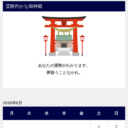
霊験灼かな御神籤
あなたの運勢がわかります。
夢疑うことなかれ。
2026年8月
月
火
水
木
金
土
日
1
2