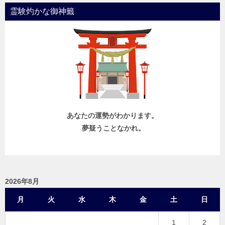
霊験灼かな御神籤
あなたの運勢がわかります。
夢疑うことなかれ。
2026年8月
月
火
水
木
金
土
日
1
2