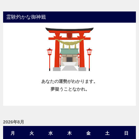
霊験灼かな御神籤
あなたの運勢がわかります。
夢疑うことなかれ。
2026年8月
月
火
水
木
金
土
日