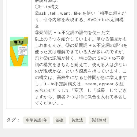
解説対象は、
①It～to構文
②ask , tell , want , like を使い「相手に頼んだ
り、命令内容を表現する」SVO + to不定詞構
文
③疑問詞 + to不定詞の語句を使った文
以上の３つを紹介しています。単なる偏見かも
しれませんが、③の疑問詞 + to不定詞の語句を
使った文は理解できている人が多いのですが、
①と②は認識が甘く、特に②の SVO + to不定
詞の構文をきちんと覚えて、使える人は少ない
のが現状かな、という感想を持っています。こ
の構文は、高校生になると仲間が急に増えます
し、It～to不定詞構文は、seem, appear を組
み合わせたりして「変形」し「成長」していき
ますから、前者２つは特に気合を入れて学習し
てください。。
タグ
中学英語3年
基礎
英文法
英語教材