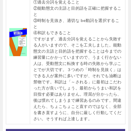
①過去分詞を覚えること
②能動態文の主語と目的語を正確に把握するこ
と
③時制を見抜き、適切な be動詞を選択するこ
と
④和訳もできること
ですがまず、過去分詞を覚えることから失敗す
る人がいますので、そこを工夫しました。能動
態文の主語と目的語を把握することは今までの
練習量にかかっていますので、うまく行かない
人は、受動態文に転換する時の失敗から学ぶこ
とでが大切です。３つめの「時制を見抜く」は
できる人が案外に多いですが、それでも油断は
禁物です。和訳は「～される」に最初はこだわ
った方が良いでしょう。最初からうまい和訳を
目指す必要はありません。理屈が分かったら、
後は慣れてしまうまで練習あるのみです。間違
えたら、ちょこちょこと直すのではなく、全部
を書き直すように、自分に厳しく行動してくだ
さい。そうすれば上達します。