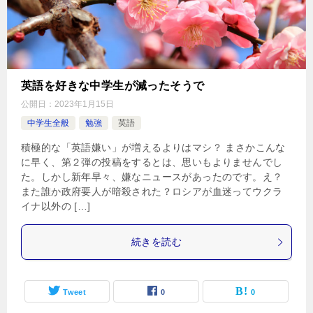
英語を好きな中学生が減ったそうで
公開日：
2023年1月15日
中学生全般
勉強
英語
積極的な「英語嫌い」が増えるよりはマシ？ まさかこんな
に早く、第２弾の投稿をするとは、思いもよりませんでし
た。しかし新年早々、嫌なニュースがあったのです。え？
また誰か政府要人が暗殺された？ロシアが血迷ってウクラ
イナ以外の […]
続きを読む
Tweet
0
0