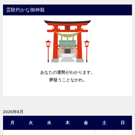
霊験灼かな御神籤
あなたの運勢がわかります。
夢疑うことなかれ。
2026年8月
月
火
水
木
金
土
日