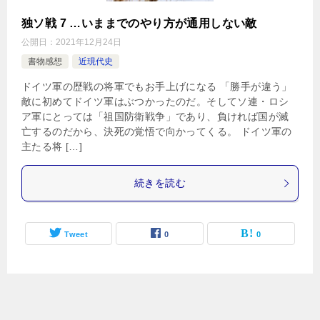
独ソ戦 7 …いままでのやり方が通用しない敵
公開日：
2021年12月24日
書物感想
近現代史
ドイツ軍の歴戦の将軍でもお手上げになる 「勝手が違う」
敵に初めてドイツ軍はぶつかったのだ。そしてソ連・ロシ
ア軍にとっては「祖国防衛戦争」であり、負ければ国が滅
亡するのだから、決死の覚悟で向かってくる。 ドイツ軍の
主たる将 […]
続きを読む
Tweet
0
0