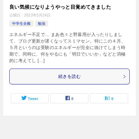
良い気候になりようやっと目覚めてきました
公開日：
2023年5月24日
中学生全般
勉強
エネルギー不足で… まあ色々と野暮用が入ったりしまし
て、ブログ更新が遅くなってスミマセン。特にこの４月、
５月というのは受験のエネルギーが完全に抜けてしまう時
期で、同時に、何をやるにも「明日でいいか」などと消極
的に考えてし […]
続きを読む
Tweet
0
0