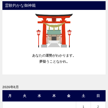
霊験灼かな御神籤
あなたの運勢がわかります。
夢疑うことなかれ。
2026年8月
月
火
水
木
金
土
日
1
2