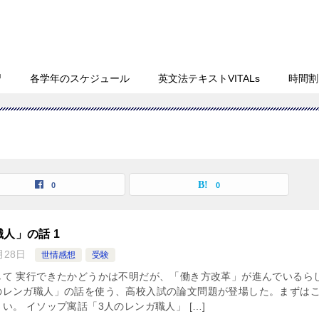
習
各学年のスケジュール
英文法テキストVITALs
時間割
0
0
人」の話 1
月28日
世情感想
受験
して 実行できたかどうかは不明だが、「働き方改革」が進んでいるら
のレンガ職人」の話を使う、高校入試の論文問題が登場した。まずは
い。 イソップ寓話「3人のレンガ職人」 […]