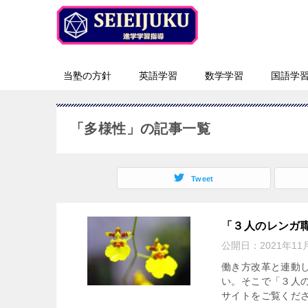
当塾の方針
英語学習
数学学習
国語学
「多様性」の記事一覧
Tweet
「３人のレンガ職
公開日：
2021年11
働き方改革と連動
い。そこで「３人
サイトをご覧くださ