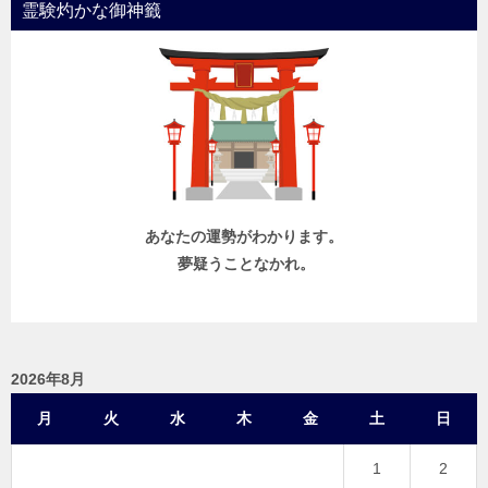
霊験灼かな御神籤
あなたの運勢がわかります。
夢疑うことなかれ。
2026年8月
月
火
水
木
金
土
日
1
2