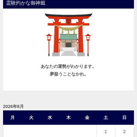
霊験灼かな御神籤
あなたの運勢がわかります。
夢疑うことなかれ。
2026年8月
月
火
水
木
金
土
日
1
2