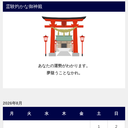
霊験灼かな御神籤
あなたの運勢がわかります。
夢疑うことなかれ。
2026年8月
月
火
水
木
金
土
日
1
2