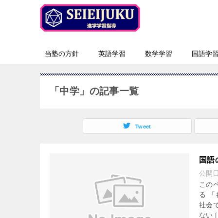
当塾の方針
英語学習
数学学習
国語学
「中学」の記事一覧
Tweet
国語
公開
この
る 
社会
ない [