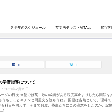
習
各学年のスケジュール
英文法テキストVITALs
時間割
0
0
の学習指導について
日：
2021年2月15日
ページの目次 当塾では英・数の成績がある程度高止まりしたら国語を
「もうちょっとキチンと問題文を読もうね」 国語は当然として、理科で
でも科目を問わず、今まで何度、塾生たちにこの注意をしたのか、記
…]